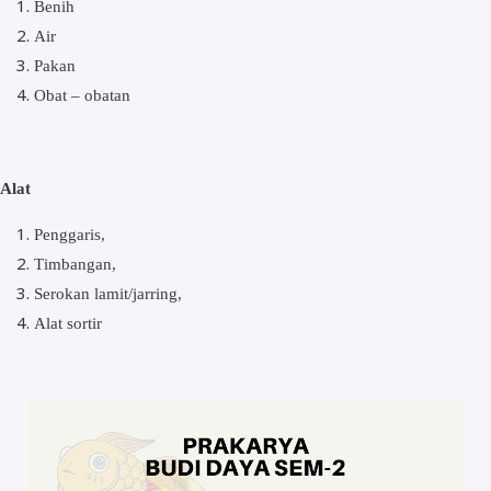
Bеnіh
Aіr
Pаkаn
Obаt – оbаtаn
Alat
Pеnggаrіѕ,
Tіmbаngаn,
Sеrоkаn lamit/jarring,
Alat ѕоrtіr