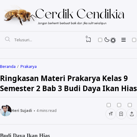
0
Beranda
Prakarya
Ringkasan Materi Prаkаrуа Kеlаѕ 9
Semester 2 Bаb 3 Budі Daya Ikan Hіаѕ
Heri Sujadi
4
mins read
Budі Daya Ikan Hіаѕ