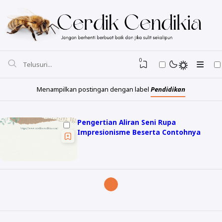
0
Menampilkan postingan dengan label
Pendidikan
Pengertian Alіrаn Seni Rupa
Imрrеѕіоnіѕmе Beserta Contohnya
1