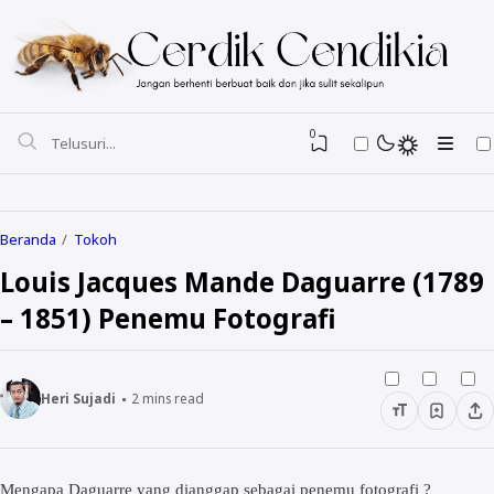
0
Beranda
Tokoh
Louis Jacques Mande Daguarre (1789
– 1851) Penemu Fotografi
Heri Sujadi
2
mins read
Mengapa Daguarre yang dianggap sebagai penemu fotografi ?