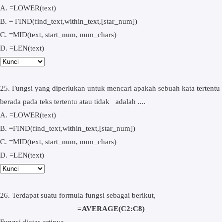
A. =LOWER(text)
B. = FIND(find_text,within_text,[star_num])
C. =MID(text, start_num, num_chars)
D. =LEN(text)
25. Fungsi yang diperlukan untuk mencari apakah sebuah kata tertentu
berada pada teks tertentu atau tidak adalah ....
A. =LOWER(text)
B. =FIND(find_text,within_text,[star_num])
C. =MID(text, start_num, num_chars)
D. =LEN(text)
26. Terdapat suatu formula fungsi sebagai berikut,
=AVERAGE(C2:C8)
Fungsi diatas artinya ....