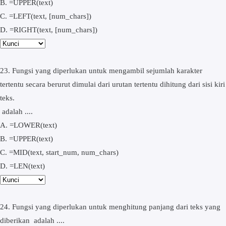
B. =UPPER(text)
C. =LEFT(text, [num_chars])
D. =RIGHT(text, [num_chars])
23. Fungsi yang diperlukan untuk mengambil sejumlah karakter
tertentu secara berurut dimulai dari urutan tertentu dihitung dari sisi kiri
teks.
adalah ....
A. =LOWER(text)
B. =UPPER(text)
C. =MID(text, start_num, num_chars)
D. =LEN(text)
24. Fungsi yang diperlukan untuk menghitung panjang dari teks yang
diberikan adalah ....